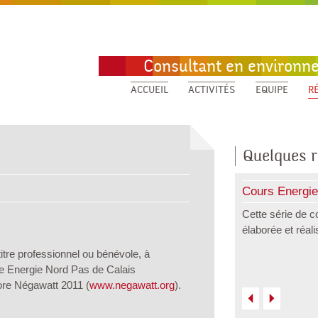
Consultant en environn
ACCUEIL
ACTIVITÉS
EQUIPE
R
Quelques r
Cours Energie
Cette série de c
élaborée et réal
itre professionnel ou bénévole, à
e Energie Nord Pas de Calais
ore Négawatt 2011 (
www.negawatt.org
).