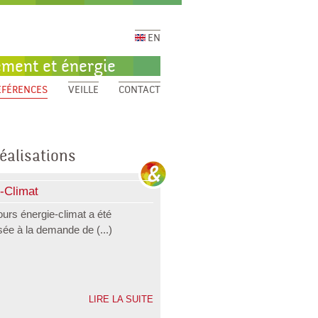
EN
ement et énergie
ÉFÉRENCES
VEILLE
CONTACT
éalisations
-Climat
Parcs et Zones d’Activité : le r
REV3
ours énergie-climat a été
http://www.ee-consultant.fr/local/c..
isée à la demande de (...)
chef de file et (...)
LIRE LA SUITE