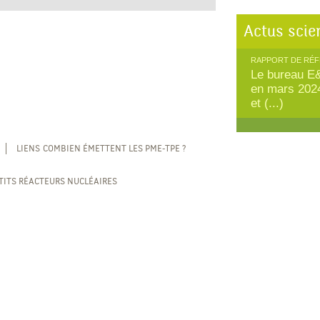
Actus scie
RAPPORT DE RÉF
Le bureau E&
en mars 202
et (...)
LIENS
COMBIEN ÉMETTENT LES PME-TPE ?
TITS RÉACTEURS NUCLÉAIRES