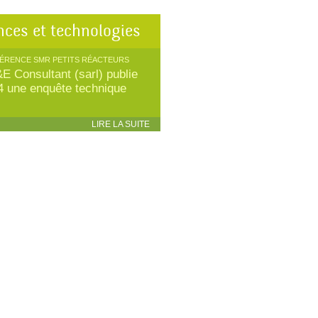
nces et technologies
ÉRENCE SMR PETITS RÉACTEURS
E Consultant (sarl) publie
4 une enquête technique
LIRE LA SUITE